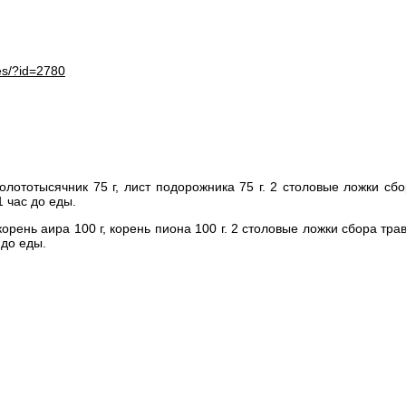
es/?id=2780
 золототысячник 75 г, лист подорожника 75 г. 2 столовые ложки с
1 час до еды.
, корень аира 100 г, корень пиона 100 г. 2 столовые ложки сбора тр
 до еды.