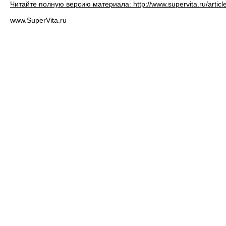
Читайте полную версию материала: http://www.supervita.ru/articl
www.SuperVita.ru