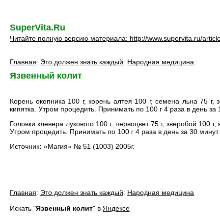
SuperVita.Ru
Читайте полную версию материала: http://www.supervita.ru/articl
Главная
:
Это должен знать каждый
:
Народная медицина
:
Язвенный колит
Корень окопника 100 г, корень алтея 100 г, семена льна 75 г,
кипятка. Утром процедить. Принимать по 100 г 4 раза в день за 
Головки клевера лукового 100 г, первоцвет 75 г, зверобой 100 г
Утром процедить. Принимать по 100 г 4 раза в день за 30 минут
Источник
:
«Магия» № 51 (1003) 2005г.
Главная
:
Это должен знать каждый
:
Народная медицина
Искать "
Язвенный колит
" в
Яндексе