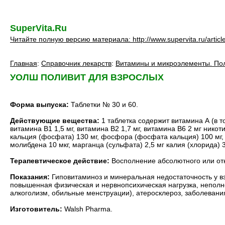
SuperVita.Ru
Читайте полную версию материала: http://www.supervita.ru/articl
Главная
:
Справочник лекарств
:
Витамины и микроэлементы. По
УОЛШ ПОЛИВИТ ДЛЯ ВЗРОСЛЫХ
Форма выпуска:
Таблетки № 30 и 60.
Действующие вещества:
1 таблетка содержит витамина А (в т
витамина В1 1,5 мг, витамина В2 1,7 мг, витамина В6 2 мг нико
кальция (фосфата) 130 мг, фосфора (фосфата кальция) 100 мг, йо
молибдена 10 мкг, марганца (сульфата) 2,5 мг калия (хлорида) 3
Терапевтическое действие:
Восполнение абсолютного или от
Показания:
Гиповитаминоз и минеральная недостаточность у в
повышенная физическая и нервнопсихическая нагрузка, неполно
алкоголизм, обильные менструации), атеросклероз, заболевани
Изготовитель:
Walsh Pharma.