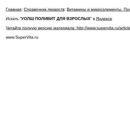
Главная
:
Справочник лекарств
:
Витамины и микроэлементы. По
Искать "
УОЛШ ПОЛИВИТ ДЛЯ ВЗРОСЛЫХ
" в
Яндексе
Читайте полную версию материала: http://www.supervita.ru/articl
www.SuperVita.ru