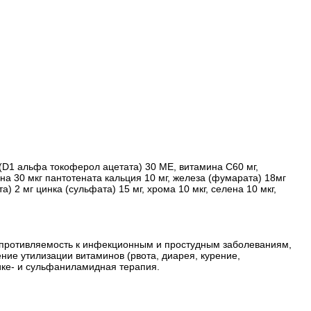
 (D1 альфа токоферол ацетата) 30 ME, витамина С60 мг,
ина 30 мкг пантотената кальция 10 мг, железа (фумарата) 18мг
) 2 мг цинка (сульфата) 15 мг, хрома 10 мкг, селена 10 мкг,
опротивляемость к инфекционным и простудным заболеваниям,
ие утилизации витаминов (рвота, диарея, курение,
тике- и сульфаниламидная терапия.