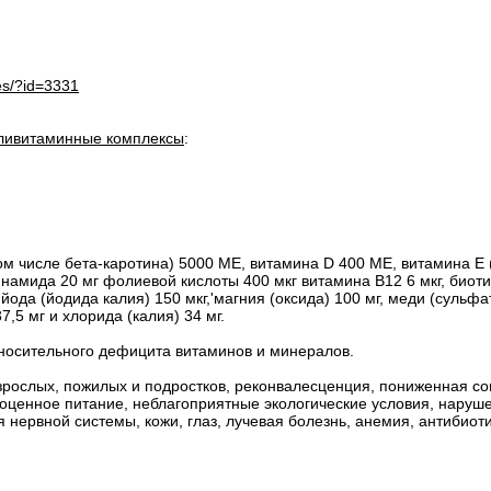
es/?id=3331
ливитаминные комплексы
:
ом числе бета-каротина) 5000 ME, витамина D 400 ME, витамина Е
тинамида 20 мг фолиевой кислоты 400 мкг витамина В12 6 мкг, биот
да (йодида калия) 150 мкг,'магния (оксида) 100 мг, меди (сульфата
7,5 мг и хлорида (калия) 34 мг.
носительного дефицита витаминов и минералов.
зрослых, пожилых и подростков, реконвалесценция, пониженная с
ценное питание, неблагоприятные экологические условия, нарушен
я нервной системы, кожи, глаз, лучевая болезнь, анемия, антибио