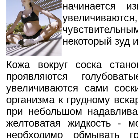
начинается и
увеличиваю
чувствитель
некоторый зуд и
Кожа вокруг соска стано
проявляются голубова
увеличиваются сами соски
организма к грудному вск
при небольшом надавлива
желтоватая жидкость - м
необходимо обмывать 