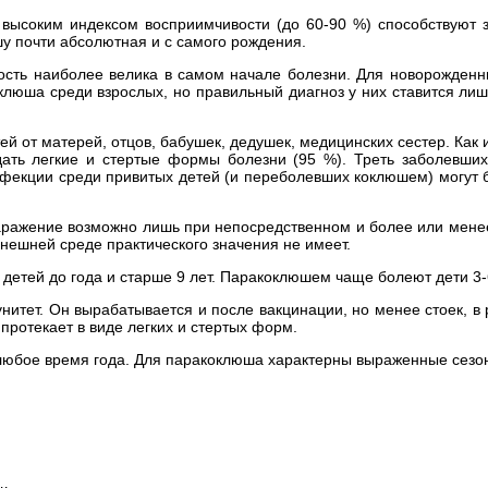
 высоким индексом восприимчивости (до 60-90 %) способствуют
у почти абсолютная и с самого рождения.
ность наиболее велика в самом начале болезни. Для новорожден
клюша среди взрослых, но правильный диагноз у них ставится л
й от матерей, отцов, бабушек, дедушек, медицинских сестер. Ка
ать легкие и стертые формы болезни (95 %). Треть заболевших
инфекции среди привитых детей (и переболевших коклюшем) могут
аражение возможно лишь при непосредственном и более или мен
внешней среде практического значения не имеет.
етей до года и старше 9 лет. Паракоклюшем чаще болеют дети 3-6
тет. Он вырабатывается и после вакцинации, но менее стоек, в 
протекает в виде легких и стертых форм.
в любое время года. Для паракоклюша характерны выраженные сез