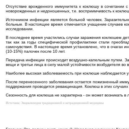
Отсутствие врожденного иммунитета к коклюшу в сочетании с
новорожденных и недоношенных, т.е. восприимчивость к коклюш
Источником инфекции является больной человек. Заразитель
больные. В настоящее время отмечается учащение случаев ко
исследовании.
В последнее время участились случаи заражения коклюшем дете
так как за годы специфической профилактики стали преоблад
самочувствия. В настоящее время установлено, что в очагах 
(10-15%) палочек после 10 лет.
Передача инфекции происходит воздушно-капельным путем. З
вещи и третьи лица в силу малой устойчивости возбудителя во 
Наиболее высокая заболеваемость при коклюше наблюдается у д
После перенесенного заболевания остается пожизненный иммуни
поддержания проводится ревакцинация. Коклюш в этих случаях 
Сезонность для коклюша не характерна - он может возникать 
Источник: Энциклопедия традиционной и нетрадиционной медицины