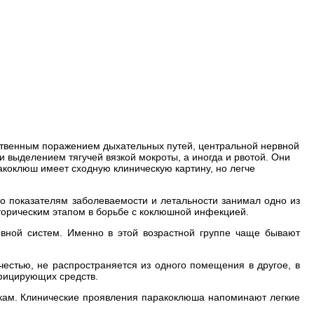
ственным поражением дыхательных путей, центральной нервной
выделением тягучей вязкой мокроты, а иногда и рвотой. Они
акоклюш имеет сходную клиническую картину, но легче
о показателям заболеваемости и летальности занимал одно из
торическим этапом в борьбе с коклюшной инфекцией.
вной систем. Именно в этой возрастной группе чаще бывают
естью, не распространяется из одного помещения в другое, в
нфицирующих средств.
икам. Клинические проявления паракоклюша напоминают легкие