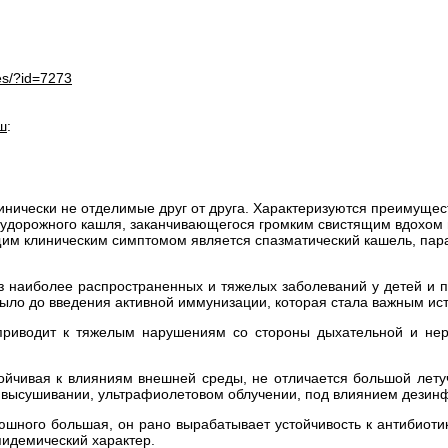
es/?id=7273
ш
:
инически не отделимые друг от друга. Характеризуются преимуще
удорожного кашля, заканчивающегося громким свистящим вдохом и 
ущим клиническим симптомом является спазматический кашель, пар
 наиболее распространенных и тяжелых заболеваний у детей и п
было до введения активной иммунизации, которая стала важным ис
 приводит к тяжелым нарушениям со стороны дыхательной и нер
йчивая к влияниям внешней среды, не отличается большой летуч
ри высушивании, ультрафиолетовом облучении, под влиянием дези
юшного большая, он рано вырабатывает устойчивость к антибиот
пидемический характер.