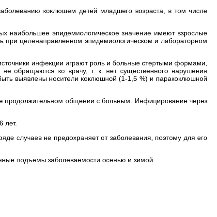
 заболеванию коклюшем детей младшего возраста, в том числе
ных наибольшее эпидемиологическое значение имеют взрослые
ишь при целенаправленном эпидемиологическом и лабораторном
к источники инфекции играют роль и больные стертыми формами,
 не обращаются ко врачу, т. к. нет существенного нарушения
 быть выявлены носители коклюшной (1-1,5 %) и паракоклюшной
ее продолжительном общении с больным. Инфицирование через
 лет.
ряде случаев не предохраняет от заболевания, поэтому для его
онные подъемы заболеваемости осенью и зимой.