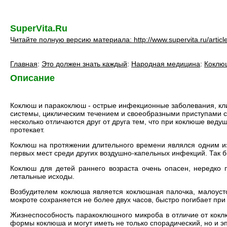
SuperVita.Ru
Читайте полную версию материала: http://www.supervita.ru/articl
Главная
:
Это должен знать каждый
:
Народная медицина
:
Коклю
Описание
Коклюш и паракоклюш - острые инфекционные заболевания, кл
системы, циклическим течением и своеобразными приступами с
несколько отличаются друг от друга тем, что при коклюше вед
протекает.
Коклюш на протяжении длительного времени являлся одним из
первых мест среди других воздушно-капельных инфекций. Так 
Коклюш для детей раннего возраста очень опасен, нередко
летальные исходы.
Возбудителем коклюша является коклюшная палочка, малоусто
мокроте сохраняется не более двух часов, быстро погибает п
Жизнеспособность паракоклюшного микроба в отличие от кокл
формы коклюша и могут иметь не только спорадический, но и э