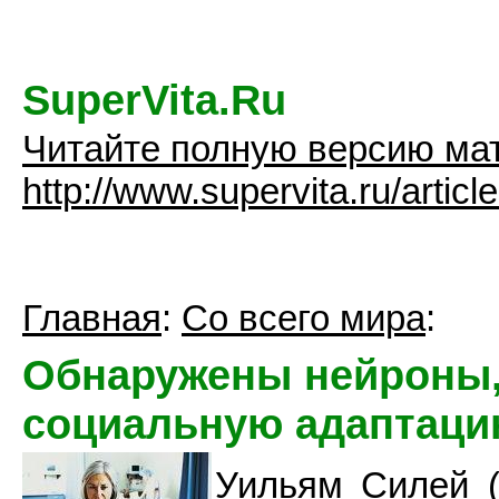
SuperVita.Ru
Читайте полную версию ма
http://www.supervita.ru/artic
Главная
:
Со всего мира
:
Обнаружены нейроны,
социальную адаптац
Уильям Силей (W