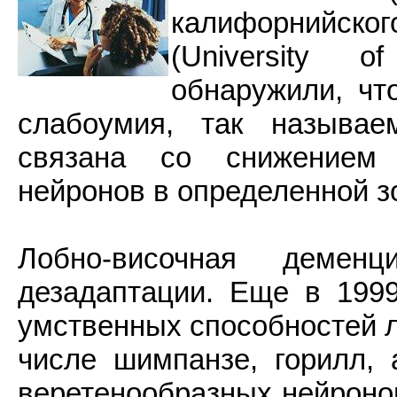
калифорнийског
(University o
обнаружили, чт
слабоумия, так называе
связана со снижением 
нейронов в определенной зо
Лобно-височная демен
дезадаптации. Еще в 1999
умственных способностей л
числе шимпанзе, горилл,
веретенообразных нейронов