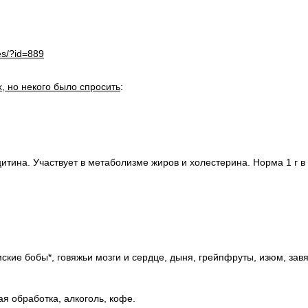
es/?id=889
х, но некого было спросить
:
итина. Участвует в метаболизме жиров и холестерина. Норма 1 г в 
ские бобы*, говяжьи мозги и сердце, дыня, грейпфруты, изюм, зав
я обработка, алкоголь, кофе.