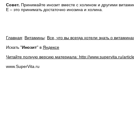
Совет.
Принимайте инозит вместе с холином и другими витами
Е – это принимать достаточно инозина и холина.
Главная
:
Витамины
:
Все, что вы всегда хотели знать о витамина
Искать "
Инозит
" в
Яндексе
Читайте полную версию материала: http://www.supervita.ru/articl
www.SuperVita.ru