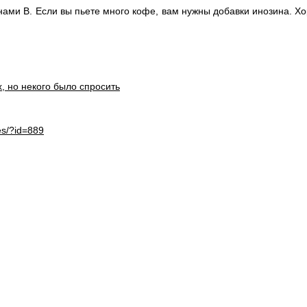
нами В. Если вы пьете много кофе, вам нужны добавки инозина. 
х, но некого было спросить
es/?id=889