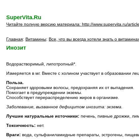
SuperVita.Ru
Читайте полную версию материала: http://www.supervita.ru/articl
Главная
:
Витамины
:
Все, что вы всегда хотели знать о витамина
Инозит
Водорастворимый, липотропный*.
Измеряется в мг. Вместе с холином участвует в образовании лец
Польза.
Сохраняет здоровыми волосы, предохраняя их от выпадения.
Помогает в предупреждении экземы.
Способствует перераспределению жиров в организме.
Заболевание, вызванное дефицитом инозита: экзема.
Лучшие натуральные источники:
печень, пивные дрожжи, лим
Токсичность:
нет.
Враги:
вода, сульфаниламидные препараты, эстрогены, пищева