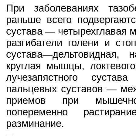
При заболеваниях тазоб
раньше всего подвергают
сустава — четырехглавая м
разгибатели голени и сто
сустава—дельтовидная, 
круглая мышцы, локтевог
лучезапястного сустав
пальцевых суставов — ме
приемов при мышечно
попеременно растиран
разминание.