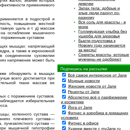
угих жалоб, знание которых
девочки
эффективности применяемого
Запах тела: добрые и
злые люди пахнут по-
разному
применяется в подострой и
Вся соль для красоты - в
хлость, повышение местной
море
тавную щель и т. д) массаж
Голливудская улыбка без
 на ослабление мышечного
ущерба для здоровья
с пораженным суставом.
Бьюти-подготовка к
Новому году начинается
ующих мышцах: напрягающей
за месяц!
едра, а также в икроножной
Секреты красоты, которые
в соединенном сухожилии
мужчины не одобряют
иях напряжение может быть
Подпишись на рассылки
акже обнаружить в мышцах
Всё самое интересное от Jane
учше всего достигается при
Модные новости
тельной ткани массаж ее
Женские новости от Jane
Рецепты от Jane
ых с поражением суставов.
Абсолютно всё о парфюмерии
наблюдается избирательная
и косметике
сса.
Йога от Jane
Фитнес и аэробика в домашних
ышцы, коленного сустава —
условиях
аниях плечевого сустава—
Фитнес в офисе
, лучезапястного сустава —
 при мышечной гипотрофии
Худеем вместе с myJane.ru