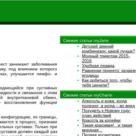
Свежие статьи myJane
Детский зимний
комбинизон: какой лучше?
Модный трикотаж 2015-
2016
мест занимают заболевания
Удобная правда
жу, под влиянием которого
Равнение принято: качаем
мках, улучшается лимфо- и
ягодицы
Как добиться того, чтобы
тебя ценили?
людающийся при суставных
идкости и связанное с этим
Свежие статьи myCharm
й внутритканевой обмен,
Алкоголь и кожа: когда
ю восстановления функции
полезно, а когда – во вред
Похудеть к Новому году:
план действий
 конфигурацию, их границы,
Красота за копейки
каются в процесс, признаки
Такая красивая!.. и такая
ельных суставах. Только при
вредная...
суставов должен каждый раз
Первая косметичка