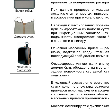
применяется попеременно растира
При данном процессе в мышцах,
Бьюти-кейсы
локализуются в местах прикре
массирования при миогелозах опис
Переходя к массированию пораженн
пути лимфооттока из полости суст
при инфекционных заболеваниях 
подвижность, смещаемость часто б
Дамские сумки
взятии кожи в складку.
Основной массажный прием — раст
(кожа, подкожная соединительна
последующий слой должен возможн
Отмассировав мягкие ткани вне с
Чемоданы
должно быть обращено на места, г
Samsonite
задняя поверхность суставной су
лодыжками.
В коленный сустав легче всего пр
сумки коленного сустава возмож
примеров ясно, насколько массажи
состояние расположенных вблизи
массажных приемов применяются к
Массаж комбинируют с физическим