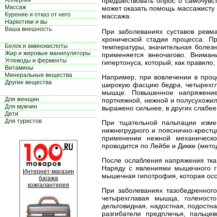
Аллергия
предшествовать опрос о самочувс
Массаж
может оказать помощь массажисту 
Курение и отказ от него
массажа.
Наркотики и вы
Ваша внешность
При заболеваниях суставов ревм
хронической стадии процесса. П
Белок и аминокислоты
температуры, значительная болезн
Жир и жировые манипуляторы
применяется внеочагово. Внима
Углеводы и ферменты
гипертонуса, который, как правило
Витамины
Минеральные вещества
Например, при вовлечении в проц
Другие вещества
широкую фасцию бедра, четырехгл
мышце. Повышенное напряжение
Для женщин
портняжной, нежной и полусухожи
Для мужчин
выражено сильнее, в других слабее
Дети
Для туристов
При тщательной пальпации изме
нижнегрудного и пояснично-крестц
применении нежной механическ
проводится по Лейбе и Дикке (мет
После ослабления напряжения тка
Наряду с явлениями мышечного г
Интернет-магазин
мышечная гипотрофия, которая осо
багажа
кожгалантерея
При заболеваниях тазобедренног
четырехглавая мышца, голеност
дельтовидная, надостная, подостн
разгибатели предплечья, пальц