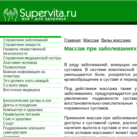
Главная
:
Массаж
:
Виды массажа
:
Справочник заболеваний
Справочник лекарств
Массаж при заболеваниях
Правила лекарственной
безопасности
Справочник медицинской сестры
Aнатомия человека
В ряду заболеваний, влекущих не
Позвоночник
суставов. В системе комплексной
Важная информация на
уменьшаются боли, ускоряется р
этикетках
кровообращение в суставе и периа
Это должен знать каждый
Со всего мира
Под действием массажа также у
Восточная медицина
заболеваниях, предупреждается р
увеличение подвижности суста
Биологические ритмы и сон
восстановительно-окислительны
Диеты и похудение
пораженных суставов.
Компьютер и здоровье
Правильное питание
Применяя массаж при заболевания
Секс и здоровье
доступы к суставной сумке, распо
Спорт
наличия выпота в суставе и его за
Поддержание хорошего
этом условии массажист может пра
самочувствия