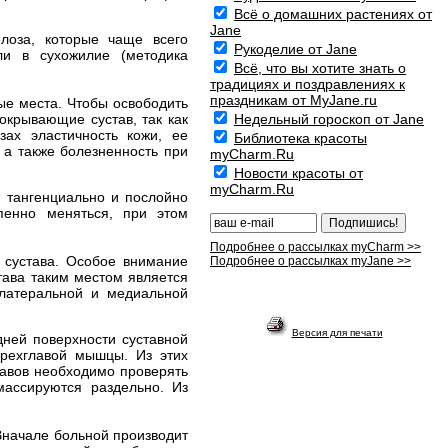
Всё о домашних растениях от
Jane
лоза, которые чаще всего
Рукоделие от Jane
и в сухожилие (методика
Всё, что вы хотите знать о
традициях и поздравлениях к
праздникам от MyJane.ru
ые места. Чтобы освободить
окрывающие сустав, так как
Недельный гороскоп от Jane
зах эластичность кожи, ее
Библиотека красоты
 а также болезненность при
myCharm.Ru
Новости красоты от
myCharm.Ru
 тангенциально и послойно
пенно меняться, при этом
Подробнее о рассылках myCharm >>
 сустава. Особое внимание
Подробнее о рассылках myJane >>
тава таким местом является
 латеральной и медиальной
Версия для печати
дней поверхности суставной
ырехглавой мышцы. Из этих
тавов необходимо проверять
массируются раздельно. Из
Вначале больной производит