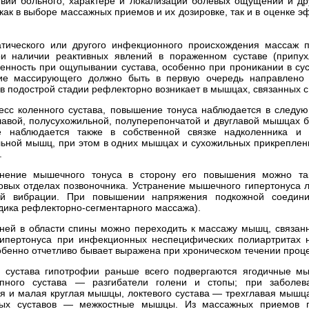
твии больного, характере и локализации болевых ощущений и др
как в выборе массажных приемов и их дозировке, так и в оценке 
атического или другого инфекционного происхождения массаж 
ри наличии реактивных явлений в пораженном суставе (припу
енность при ощупывании сустава, особенно при проникании в сус
ние массирующего должно быть в первую очередь направлено
, в подострой стадии рефлекторно возникает в мышцах, связанных 
есс коленного сустава, повышение тонуса наблюдается в след
авой, полусухожильной, полуперепончатой и двуглавой мышцах б
 наблюдается также в собственной связке надколенника и 
льной мышц, при этом в одних мышцах и сухожильных прикреплен
.
нение мышечного тонуса в сторону его повышения можно т
овых отделах позвоночника. Устранение мышечного гипертонуса л
ой вибрации. При повышении напряжения подкожной соедини
одика рефлекторно-сегментарного массажа).
ней в области спины можно переходить к массажу мышц, связанн
ипертонуса при инфекционных неспецифических полиартритах 
бенно отчетливо бывает выражена при хроническом течении проце
о сустава гипотрофии раньше всего подвергаются ягодичные м
опного сустава — разгибатели голени и стопы; при заболев
ая и малая круглая мышцы, локтевого сустава — трехглавая мышца
евых суставов — межкостные мышцы. Из массажных приемов