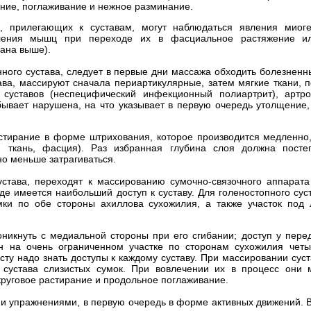
ние, поглаживание и нежное разминание.
 прилегающих к суставам, могут наблюдаться явления миоге
пления мышц при переходе их в фасциальное растяжение ил
ана выше).
ого сустава, следует в первые дни массажа обходить болезненн
ава, массируют сначала периартикулярные, затем мягкие ткани, п
суставов (неспецифический инфекционный полиартрит), артро
ывает нарушена, на что указывает в первую очередь утолщение,
ирание в форме штрихования, которое производится медленно,
я ткань, фасция). Раз избранная глубина слоя должна посте
о меньше затрагиваться.
устава, переходят к массированию сумочно-связочного аппарата
де имеется наибольший доступ к суставу. Для голеностопного сус
мки по обе стороны ахиллова сухожилия, а также участок под
оникнуть с медиальной стороны при его сгибании; доступ у пере
ен на очень ограниченном участке по сторонам сухожилия чет
сту надо знать доступы к каждому суставу. При массировании сус
 сустава слизистых сумок. При вовлечении их в процесс они 
руговое растирание и продольное поглаживание.
и упражнениями, в первую очередь в форме активных движений. 