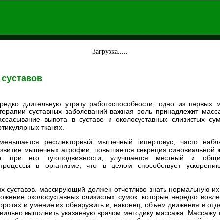
Загрузка.....
 суставов
редко длительную утрату работоспособности, одно из первых 
 терапии суставных заболеваний важная роль принадлежит масса
ассасывание выпота в суставе и околосуставных слизистых су
ртикулярных тканях.
меньшается рефлекторный мышечный гипертонус, часто наб
азвитие мышечных атрофии, повышается секреция синовиальной ж
ва при его тугоподвижности, улучшается местный и общи
е процессы в организме, что в целом способствует ускорени
х суставов, массирующий должен отчетливо знать нормальную их
ложение околосуставных слизистых сумок, которые нередко вовле
воротах и умение их обнаружить и, наконец, объем движения в отд
вильно выполнить указанную врачом методику массажа. Массажу 