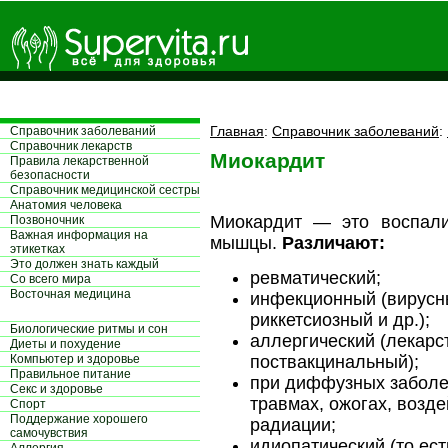
Главная
:
Справочник заболеваний
:
Справочник заболеваний
Справочник лекарств
Миокардит
Правила лекарственной
безопасности
Справочник медицинской сестры
Aнатомия человека
Миокардит — это воспали
Позвоночник
Важная информация на
мышцы.
Различают:
этикетках
Это должен знать каждый
ревматический;
Со всего мира
Восточная медицина
инфекционный (вирусн
риккетсиозный и др.);
Биологические ритмы и сон
аллергический (лекарс
Диеты и похудение
Компьютер и здоровье
поствакцинальный);
Правильное питание
при диффузных заболе
Секс и здоровье
травмах, ожогах, возд
Спорт
Поддержание хорошего
радиации;
самочувствия
идиопатический (то ес