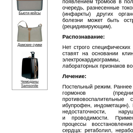
появлением тромбов в пол
очередь, разнесенные ток
Бьюти-кейсы
(инфаркты) других орган
болезни может быть ост
(рецидивирующим).
Распознавание:
Дамские сумки
Нет строго специфических 
ставят на основании клин
электрокардиограммы, 
лабораторных признаков во
Лечение:
Чемоданы
Samsonite
Постельный режим. Раннее
гормонов (предни
противовоспалительные с
ибупрофен, индометацин).
недостаточности, нар
и проводимости. Приме
процессы восстановлен
сердца: ретаболил, нераб