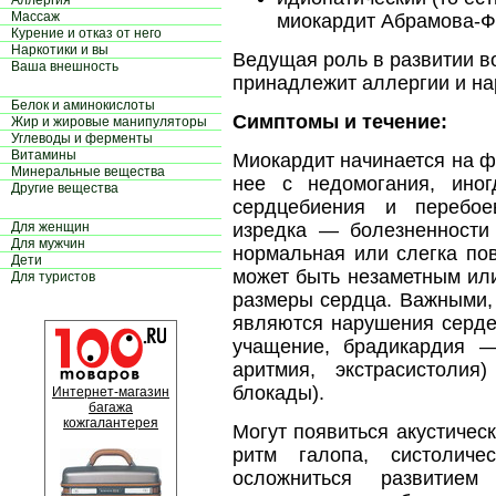
Аллергия
Массаж
миокардит Абрамова-Ф
Курение и отказ от него
Наркотики и вы
Ведущая роль в развитии в
Ваша внешность
принадлежит аллергии и н
Белок и аминокислоты
Симптомы и течение:
Жир и жировые манипуляторы
Углеводы и ферменты
Витамины
Миокардит начинается на ф
Минеральные вещества
нее с недомогания, ино
Другие вещества
сердцебиения и перебо
Для женщин
изредка — болезненности 
Для мужчин
нормальная или слегка по
Дети
может быть незаметным ил
Для туристов
размеры сердца. Важными,
являются нарушения серде
учащение, брадикардия —
аритмия, экстрасистолия
блокады).
Интернет-магазин
багажа
кожгалантерея
Могут появиться акустичес
ритм галопа, систолич
осложниться развитием 