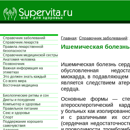
Главная
:
Справочник заболеваний
:
Справочник заболеваний
Справочник лекарств
Ишемическая болезнь
Правила лекарственной
безопасности
Справочник медицинской сестры
Aнатомия человека
Ишемическая болезнь серд
Позвоночник
Важная информация на
обусловленная недоста
этикетках
миокарда, в подавляющем 
Это должен знать каждый
Со всего мира
является следствием атер
Восточная медицина
сердца.
Биологические ритмы и сон
Основные формы — стен
Диеты и похудение
Компьютер и здоровье
атеросклеротический кар
Правильное питание
у больных как изолированно,
Секс и здоровье
и с различными их осл
Спорт
Поддержание хорошего
(сердечная недостаточност
самочувствия
и проводимости, тромбоэмб