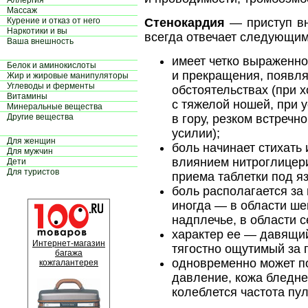
Аллергия
Массаж
Курение и отказ от него
Стенокардия
— приступ вн
Наркотики и вы
всегда отвечает следующим
Ваша внешность
имеет четко выраженно
Белок и аминокислоты
и прекращения, появл
Жир и жировые манипуляторы
Углеводы и ферменты
обстоятельствах (при 
Витамины
с тяжелой ношей, при 
Минеральные вещества
Другие вещества
в гору, резком встречн
усилии);
Для женщин
боль начинает стихать
Для мужчин
влиянием нитроглицери
Дети
Для туристов
приема таблетки под яз
боль располагается за 
иногда — в области шеи
надплечье, в области 
характер ее — давящи
Интернет-магазин
тягостно ощутимый за 
багажа
одновременно может п
кожгалантерея
давление, кожа бледне
колеблется частота пу