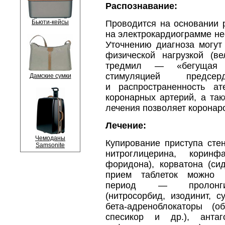
Распознавание:
Бьюти-кейсы
Проводится на основании 
на электрокардиограмме не
Уточнению диагноза могут
физической нагрузкой (в
тредмил — «бегущая д
стимуляцией предсе
Дамские сумки
и распространенность ат
коронарных артерий, а так
лечения позволяет коронар
Лечение:
Чемоданы
Купирование приступа сте
Samsonite
нитроглицерина, коринф
форидона), корватона (си
прием таблеток можно 
период — пролонгир
(нитросорбид, изодинит, су
бета-адреноблокаторы (о
спесикор и др.), антаг