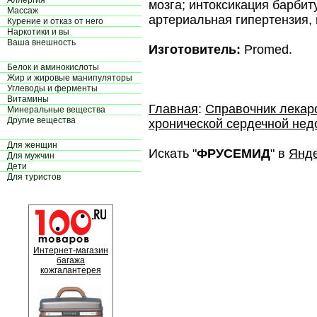
Аллергия
мозга; интоксикация барбит
Массаж
артериальная гипертензия, 
Курение и отказ от него
Наркотики и вы
Ваша внешность
Изготовитель:
Promed.
Белок и аминокислоты
Жир и жировые манипуляторы
Углеводы и ферменты
Витамины
Главная
:
Справочник лекар
Минеральные вещества
Другие вещества
хронической сердечной нед
Для женщин
Искать "
ФРУСЕМИД
" в
Янд
Для мужчин
Дети
Для туристов
Интернет-магазин
багажа
кожгалантерея