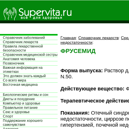
Главная
:
Справочник лекарств
:
Сре
Справочник заболеваний
Справочник лекарств
недостаточности
:
Правила лекарственной
ФРУСЕМИД
безопасности
Справочник медицинской сестры
Aнатомия человека
Позвоночник
Важная информация на
Форма выпуска:
Раствор д
этикетках
N.50.
Это должен знать каждый
Со всего мира
Восточная медицина
Действующее вещество:
Ф
Биологические ритмы и сон
Диеты и похудение
Терапевтическое действие
Компьютер и здоровье
Правильное питание
Секс и здоровье
Показания:
Отечный синдро
Спорт
недостаточности, циррозе п
Поддержание хорошего
гипертензией, почечной нед
самочувствия