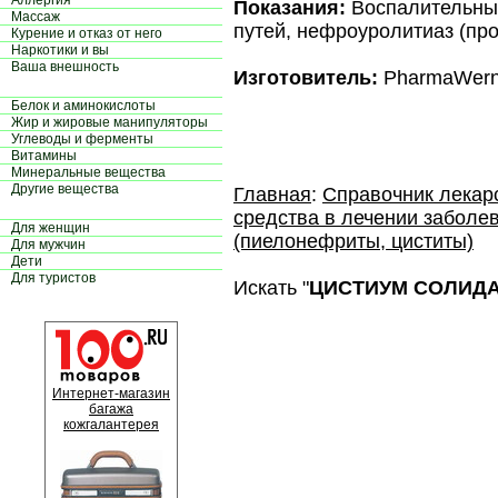
Аллергия
Показания:
Воспалительны
Массаж
путей, нефроуролитиаз (про
Курение и отказ от него
Наркотики и вы
Ваша внешность
Изготовитель:
PharmaWerni
Белок и аминокислоты
Жир и жировые манипуляторы
Углеводы и ферменты
Витамины
Минеральные вещества
Другие вещества
Главная
:
Справочник лекар
средства в лечении заболе
Для женщин
(пиелонефриты, циститы)
Для мужчин
Дети
Для туристов
Искать "
ЦИСТИУМ СОЛИДА
Интернет-магазин
багажа
кожгалантерея