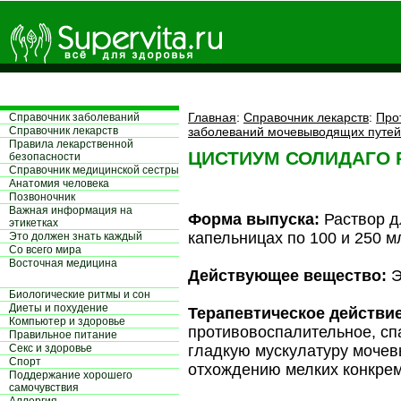
Главная
:
Справочник лекарств
:
Про
Справочник заболеваний
Справочник лекарств
заболеваний мочевыводящих путей
Правила лекарственной
ЦИСТИУМ СОЛИДАГО 
безопасности
Справочник медицинской сестры
Aнатомия человека
Позвоночник
Важная информация на
Форма выпуска:
Раствор д
этикетках
капельницах по 100 и 250 м
Это должен знать каждый
Со всего мира
Восточная медицина
Действующее вещество:
Э
Биологические ритмы и сон
Диеты и похудение
Терапевтическое действие
Компьютер и здоровье
противовоспалительное, сп
Правильное питание
Секс и здоровье
гладкую мускулатуру мочев
Спорт
отхождению мелких конкрем
Поддержание хорошего
самочувствия