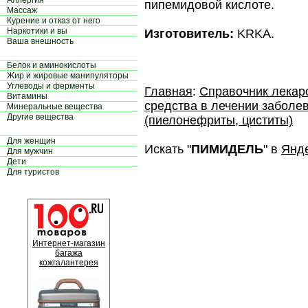
Аллергия
пипемидовой кислоте.
Массаж
Курение и отказ от него
Наркотики и вы
Изготовитель:
KRKA.
Ваша внешность
Белок и аминокислоты
Жир и жировые манипуляторы
Углеводы и ферменты
Главная
:
Справочник лекар
Витамины
средства в лечении заболе
Минеральные вещества
Другие вещества
(пиелонефриты, циститы)
Для женщин
Искать "
ПИМИДЕЛЬ
" в
Янд
Для мужчин
Дети
Для туристов
Интернет-магазин
багажа
кожгалантерея