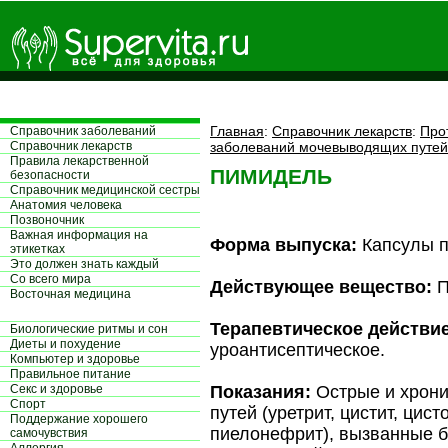
Главная
:
Справочник лекарств
:
Про
Справочник заболеваний
Справочник лекарств
заболеваний мочевыводящих путей
Правила лекарственной
ПИМИДЕЛЬ
безопасности
Справочник медицинской сестры
Aнатомия человека
Позвоночник
Важная информация на
Форма выпуска:
Капсулы по
этикетках
Это должен знать каждый
Со всего мира
Действующее вещество:
П
Восточная медицина
Терапевтическое действие
Биологические ритмы и сон
Диеты и похудение
уроантисептическое.
Компьютер и здоровье
Правильное питание
Секс и здоровье
Показания:
Острые и хрони
Спорт
путей (уретрит, цистит, цист
Поддержание хорошего
пиелонефрит), вызванные б
самочувствия