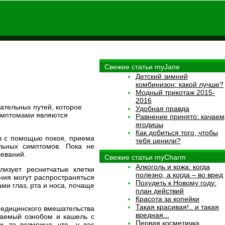
Свежие статьи myJane
Детский зимний
комбинизон: какой лучше?
Модный трикотаж 2015-
2016
ательных путей, которое
Удобная правда
симптомами являются
Равнение принято: качаем
ягодицы
Как добиться того, чтобы
тв с помощью покоя, приема
тебя ценили?
льных симптомов. Пока не
леваний.
Свежие статьи myCharm
Алкоголь и кожа: когда
лизует реснитчатые клетки
полезно, а когда – во вред
ния могут распространяться
Похудеть к Новому году:
ми глаз, рта и носа, почаще
план действий
Красота за копейки
Такая красивая!.. и такая
медицинского вмешательства
вредная...
даемый ознобом и кашель с
Первая косметичка
и, то возможно, что у вас