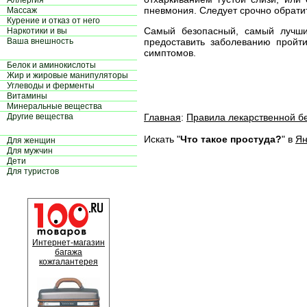
Аллергия
пневмония. Следует срочно обратит
Массаж
Курение и отказ от него
Самый безопасный, самый лучши
Наркотики и вы
Ваша внешность
предоставить заболеванию пройт
симптомов.
Белок и аминокислоты
Жир и жировые манипуляторы
Углеводы и ферменты
Витамины
Минеральные вещества
Другие вещества
Главная
:
Правила лекарственной б
Искать "
Что такое простуда?
" в
Ян
Для женщин
Для мужчин
Дети
Для туристов
Интернет-магазин
багажа
кожгалантерея