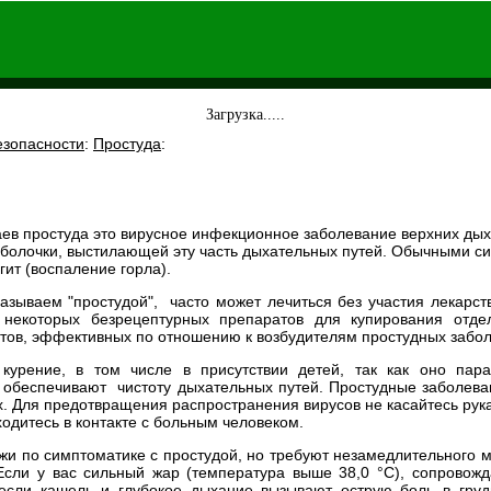
Загрузка.....
езопасности
:
Простуда
:
в простуда это вирусное инфекционное заболевание верхних дых
оболочки, выстилающей эту часть дыхательных путей. Обычными 
гит (воспаление горла).
азываем "простудой", часто может лечиться без участия лекарс
 некоторых безрецептурных препаратов для купирования отде
тов, эффективных по отношению к возбудителям простудных забо
урение, в том числе в присутствии детей, так как оно пара
 обеспечивают чистоту дыхательных путей. Простудные заболева
ух. Для предотвращения распространения вирусов не касайтесь рука
аходитесь в контакте с больным человеком.
жи по симптоматике с простудой, но требуют незамедлительного 
Если у вас сильный жар (температура выше 38,0 °С), сопровож
 если кашель и глубокое дыхание вызывают острую боль в груд