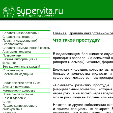
Главная
:
Правила лекарственной б
Справочник заболеваний
Справочник лекарств
Что такое простуда?
Правила лекарственной
безопасности
Справочник медицинской сестры
Aнатомия человека
В подавляющем большинстве случае
Позвоночник
приводит к воспалению слизистой 
Важная информация на
ринорея (насморк), чиханье, фарин
этикетках
Это должен знать каждый
Вирусная инфекция, которую мы н
Со всего мира
большого количества жидкости и
Восточная медицина
существует лекарственных препара
Биологические ритмы и сон
«Помогает» развитию простуды к
Диеты и похудение
(мерцательный эпителий), которые
Компьютер и здоровье
через руки, а не только через возд
Правильное питание
мойте руки когда вы больны или н
Секс и здоровье
Спорт
Некоторые другие заболевания схо
Поддержание хорошего
и приема специальных лекарств. 
самочувствия
отхаркиванием густой слизи, или