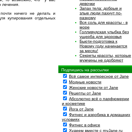
девочки
о лечения.
Запах тела: добрые и
злые люди пахнут по-
почти ничего не делать и
разному
для купирования отдельных
Вся соль для красоты - в
море
Голливудская улыбка без
ущерба для здоровья
Бьюти-подготовка к
Новому году начинается
за месяц!
Секреты красоты, которые
мужчины не одобряют
Подпишись на рассылки
Всё самое интересное от Jane
Модные новости
Женские новости от Jane
Рецепты от Jane
Абсолютно всё о парфюмерии
и косметике
Йога от Jane
Фитнес и аэробика в домашних
условиях
Фитнес в офисе
Худеем вместе с myJane.ru