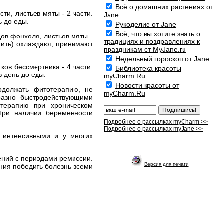
Всё о домашних растениях от
ти, листьев мяты - 2 части.
Jane
ь до еды.
Рукоделие от Jane
Всё, что вы хотите знать о
дов фенхеля, листьев мяты -
традициях и поздравлениях к
ятить) охлаждают, принимают
праздникам от MyJane.ru
Недельный гороскоп от Jane
ков бессмертника - 4 части.
Библиотека красоты
в день до еды.
myCharm.Ru
Новости красоты от
одолжать фитотерапию, не
myCharm.Ru
разно быстродействующими
отерапию при хроническом
При наличии беременности
Подробнее о рассылках myCharm >>
Подробнее о рассылках myJane >>
е интенсивными и у многих
ений с периодами ремиссии.
Версия для печати
ания победить болезнь всеми