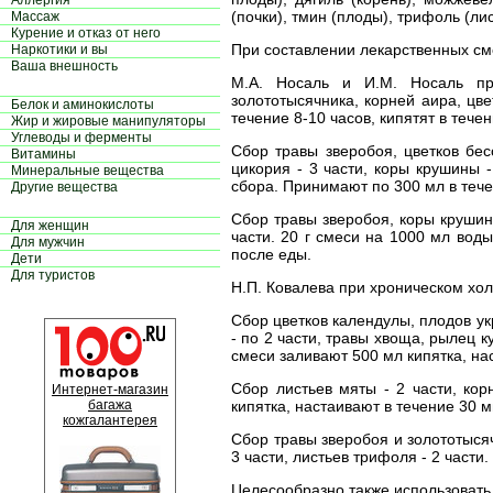
Аллергия
(почки), тмин (плоды), трифоль (ли
Массаж
Курение и отказ от него
При составлении лекарственных см
Наркотики и вы
Ваша внешность
М.А. Носаль и И.М. Носаль пр
золототысячника, корней аира, цв
Белок и аминокислоты
течение 8-10 часов, кипятят в тече
Жир и жировые манипуляторы
Углеводы и ферменты
Сбор травы зверобоя, цветков бес
Витамины
цикория - 3 части, коры крушины 
Минеральные вещества
сбора. Принимают по 300 мл в тече
Другие вещества
Сбор травы зверобоя, коры крушины
Для женщин
части. 20 г смеси на 1000 мл вод
Для мужчин
после еды.
Дети
Для туристов
Н.П. Ковалева при хроническом хо
Сбор цветков календулы, плодов ук
- по 2 части, травы хвоща, рылец к
смеси заливают 500 мл кипятка, на
Сбор листьев мяты - 2 части, кор
Интернет-магазин
багажа
кипятка, настаивают в течение 30 м
кожгалантерея
Сбор травы зверобоя и золототысяч
3 части, листьев трифоля - 2 част
Целесообразно также использоват