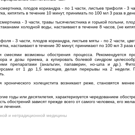
мертника, плодов кориандра - по 1 части, листьев трифоля - 3 час
тка, кипятить в течение 10 минут, принимать по 100 мл 3 раза в ден
мертника - 3 части, травы тысячелистника и горькой полыни, пло
 стаканами холодной воды, настаивают в течение 8 часов, (не кип
оля - 3 части, плодов кориандра, листьев мяты - по 2 части, цвет
ятка, настаивают в течение 30 минут, принимают по 100 мл 3 раза 
и смесями возможны обострения процесса. Рекомендуется пр
бора и дозы приема, а купировать болевой синдром целесооб
кими препаратами (анальгин, папаверин, но-шпа и др.). Фит
курсами от 1 до 1,5 месяцев, делая перерывы на 2 недели. 
ть.
 хронического холецистита возникают реже, становятся мене
огие годы или десятилетия, характеризуется чередованием обостр
сть обострений зависят прежде всего от самого человека, его жел
и лечения.
ной и нетрадиционной медицины