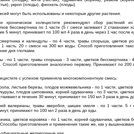
стья), укроп (плоды), фенхель (плоды).
есей могут быть использованы и некоторые другие растения.
и хроническом холецистите рекомендуют сбор растений из 
етков бессмертника по 1 части (5 г смеси заливают 2 стаканами 
ние 5 минут, принимают по 100 мл 4 раза в день через 1 час после е
смертника и календулы - по 4 части, травы спорыша, цветков ро
- 1 часть. 20 г смеси на 300 мл воды. Способ приготовления так
ние дня глотками.
 - по 1 части, травы спорыша - 3 части, цветков бессмертника - 4
ы. Способ приготовления аналогично первому. Принимают по 200 м
лецистите с успехом применяла многокомпонентную смесь:
ропа, листьев березы, плодов можжевельника - по 1 части, цветко
укурузы, плодов шиповника, корней одуванчика - по 3 части, цветков
стаивают в течение 30 минут, принимают по 150 мл 3 раза в день д
ней валерианы, травы зверобоя, шишек хмеля - по 1 части. 5 г
инут, принимают по 100 мл 2 раза в день до еды.
ника, цветков коровяка - по 1 части, корней одуванчика, цветков 
и. Способы приготовления и применения такие же, как у вышеназван
ь официальные желчегонные чаи.