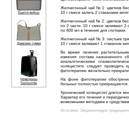
Желчегонный чай № 1: цветков бесс
10 г смеси залить 2 стаканами кипя
Бьюти-кейсы
Желчегонный чай № 2: цветков бесс
по 2 части. 10 г смеси заливают 2
по 400 мл в течение дня глотками.
Желчегонный чай № 3: листьев триф
10 г смеси заливают 1 стаканом кип
Дамские сумки
Во время лечения растительным
изменяя состава назначенного с
анальгетическими спазмолитичес
холецистите следует проводить 
фитотерапию желательно прекрати
На фоне фитотерапии обострения
Чемоданы
Samsonite
больных полностью прекращаются.
Хронический холецистит длится мн
Характер его течения и периодично
возможными методами и средствам
Источник:
Энциклопедия традицион