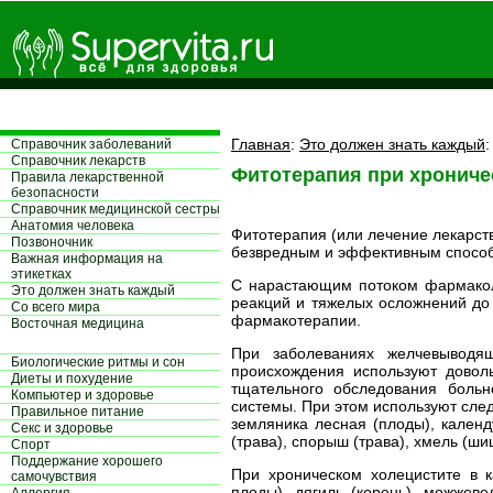
Главная
:
Это должен знать каждый
Справочник заболеваний
Справочник лекарств
Фитотерапия при хрониче
Правила лекарственной
безопасности
Справочник медицинской сестры
Aнатомия человека
Фитотерапия (или лечение лекарс
Позвоночник
безвредным и эффективным способо
Важная информация на
этикетках
С нарастающим потоком фармаколо
Это должен знать каждый
реакций и тяжелых осложнений до 
Со всего мира
фармакотерапии.
Восточная медицина
При заболеваниях желчевыводящ
Биологические ритмы и сон
происхождения используют довол
Диеты и похудение
тщательного обследования больн
Компьютер и здоровье
системы. При этом используют следу
Правильное питание
земляника лесная (плоды), календул
Секс и здоровье
(трава), спорыш (трава), хмель (ши
Спорт
Поддержание хорошего
При хроническом холецистите в к
самочувствия
плоды), дягиль (корень), можжевел