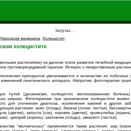
Загрузка.....
:
Народная медицина
:
Холецистит
:
ском холецистите
твенными растениями) на данном этапе развития лечебной медици
м противорецидивной терапии. Интерес к лекарственным растени
гических препаратов увеличивается и количество их побочных э
изменений генетического аппарата. Напротив, фитотерапия прак
их путей (дискинезия, холецистит, желчнокаменная болезнь)
ьно широко. Фитотерапию при хроническом холецистите можно 
ого для уточнения диагноза, исключения камней и других за
ющие растения: анис (плоды), береза (почки, листья), бессмертник
а (цветки), капуста (сок), коровяк (цветки), кровохлебка (корень
шки), цикорий (корень), шиповник (плоды), эвкалипт (листья).
ачестве "желчегонных" применяются также растения: аир (корен
ьник (плоды), мята (листья), одуванчик (корень), ревень (корен