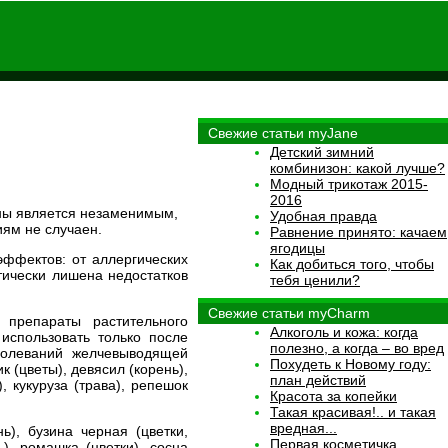
Свежие статьи myJane
Детский зимний
комбинизон: какой лучше?
Модный трикотаж 2015-
2016
ны является незаменимым,
Удобная правда
ям не случаен.
Равнение принято: качаем
ягодицы
ффектов: от аллергических
Как добиться того, чтобы
тически лишена недостатков
тебя ценили?
Свежие статьи myCharm
 препараты растительного
Алкоголь и кожа: когда
использовать только после
полезно, а когда – во вред
болеваний желчевыводящей
Похудеть к Новому году:
 (цветы), девясил (корень),
план действий
), кукуруза (трава), репешок
Красота за копейки
Такая красивая!.. и такая
вредная...
ь), бузина черная (цветки,
Первая косметичка
ь), ромашка (цветки), сосна