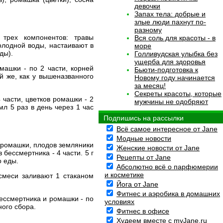
девочки
Запах тела: добрые и
злые люди пахнут по-
разному
трех компонентов: травы
Вся соль для красоты - в
холодной воды, настаивают в
море
ды).
Голливудская улыбка без
ущерба для здоровья
машки - по 2 части, корней
Бьюти-подготовка к
ой же, как у вышеназванного
Новому году начинается
за месяц!
Секреты красоты, которые
 части, цветков ромашки - 2
мужчины не одобряют
л 5 раз в день через 1 час
Подпишись на рассылки
Всё самое интересное от Jane
Модные новости
в ромашки, плодов земляники
Женские новости от Jane
 бессмертника - 4 части. 5 г
Рецепты от Jane
о еды.
Абсолютно всё о парфюмерии
и косметике
 смеси заливают 1 стаканом
Йога от Jane
Фитнес и аэробика в домашних
бессмертника и ромашки - по
условиях
ного сбора.
Фитнес в офисе
Худеем вместе с myJane.ru