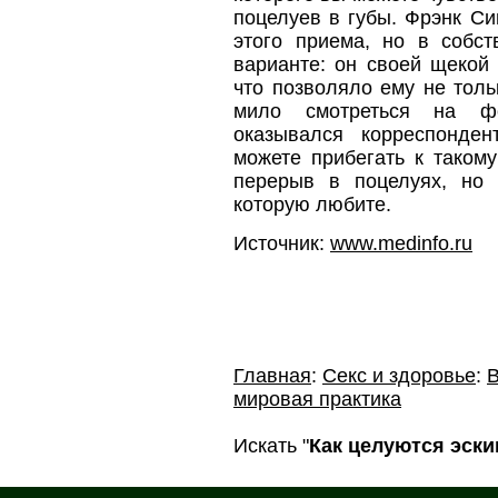
поцелуев в губы. Фрэнк С
этого приема, но в собст
варианте: он своей щекой
что позволяло ему не толь
мило смотреться на фо
оказывался корреспонден
можете прибегать к таком
перерыв в поцелуях, но 
которую любите.
Источник:
www.medinfo.ru
Главная
:
Секс и здоровье
:
В
мировая практика
Искать "
Как целуются эск