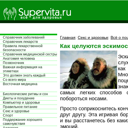
Главная
:
Секс и здоровье
:
Всё о по
Справочник заболеваний
Справочник лекарств
Как целуются эскимо
Правила лекарственной
безопасности
Справочник медицинской сестры
Эск
Aнатомия человека
слу
Позвоночник
Важная информация на
как
этикетках
Мно
Это должен знать каждый
Со всего мира
поц
Восточная медицина
зна
самых легких способов 
Биологические ритмы и сон
побороться носами.
Диеты и похудение
Компьютер и здоровье
Правильное питание
Просто соприкоснитесь кон
Секс и здоровье
друг другу. Эта игривая бо
Спорт
Поддержание хорошего
и вы расстанетесь без как
самочувствия
эмоций.