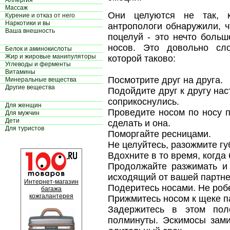
Аллергия
Массаж
Они целуются не так, 
Курение и отказ от него
Наркотики и вы
антропологи обнаружили, ч
Ваша внешность
поцелуй - это нечто больш
носов. Это довольно сл
Белок и аминокислоты
Жир и жировые манипуляторы
которой таково:
Углеводы и ферменты
Витамины
Посмотрите друг на друга.
Минеральные вещества
Другие вещества
Подойдите друг к другу нас
соприкоснулись.
Для женщин
Проведите носом по носу 
Для мужчин
Дети
сделать и она.
Для туристов
Поморгайте ресницами.
Не целуйтесь, разожмите гу
Вдохните в то время, когда 
Продолжайте разжимать и 
исходящий от вашей партн
Интернет-магазин
Подеритесь носами. Не роб
багажа
кожгалантерея
Прижмитесь носом к щеке п
Задержитесь в этом по
полминуты. Эскимосы зами