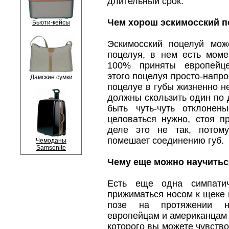
длительный срок.
Чем хорош эскимосский п
Бьюти-кейсы
Эскимосский поцелуй мож
поцелуя, в нем есть мом
100% приняты европейц
этого поцелуя просто-напр
Дамские сумки
поцелуе в губы жизненно н
должны скользить один по 
быть чуть-чуть отклонен
целоваться нужно, стоя п
деле это не так, потом
помешает соединению губ.
Чемоданы
Samsonite
Чему еще можно научитьс
Есть еще одна симпатич
прижиматься носом к щеке 
позе на протяжении не
европейцам и американцам 
которого вы можете чувство