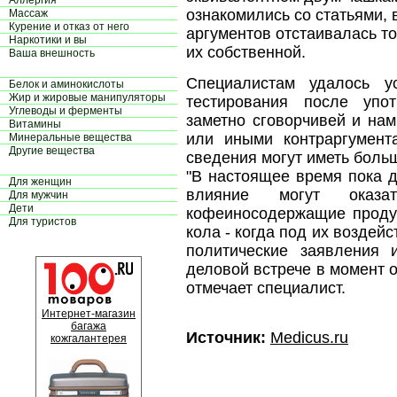
Аллергия
ознакомились со статьями, 
Массаж
Курение и отказ от него
аргументов отстаивалась т
Наркотики и вы
их собственной.
Ваша внешность
Специалистам удалось ус
Белок и аминокислоты
Жир и жировые манипуляторы
тестирования после упо
Углеводы и ферменты
заметно сговорчивей и нам
Витамины
или иными контраргумент
Минеральные вещества
Другие вещества
сведения могут иметь боль
"В настоящее время пока д
Для женщин
влияние могут оказа
Для мужчин
Дети
кофеиносодержащие продук
Для туристов
кола - когда под их воздей
политические заявления и
деловой встрече в момент о
отмечает специалист.
Интернет-магазин
багажа
Источник:
Medicus.ru
кожгалантерея