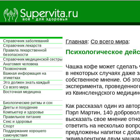
Главная
:
Со всего мира
:
Справочник заболеваний
Справочник лекарств
Правила лекарственной
Психологическое дей
безопасности
Справочник медицинской сестры
Aнатомия человека
Чашка кофе может сделать 
Позвоночник
в некоторых случаях даже з
Важная информация на
этикетках
собственное мнение. Об эт
Это должен знать каждый
эксперимента, проведенног
Со всего мира
Восточная медицина
из Квинслендского медицин
Биологические ритмы и сон
Как рассказал один из авт
Диеты и похудение
Пэрл Мартин, 140 доброво
Компьютер и здоровье
Правильное питание
высказать свое мнение отно
Секс и здоровье
ответить на несколько вопр
Спорт
Поддержание хорошего
предложены напитки с доба
самочувствия
эквивалентном двум чашкам