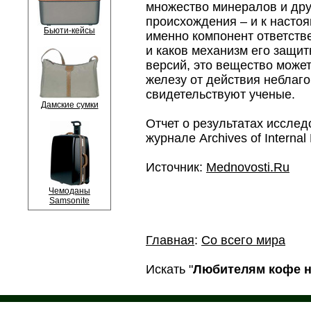
множество минералов и дру
происхождения – и к настоя
Бьюти-кейсы
именно компонент ответств
и каков механизм его защит
версий, это вещество мож
железу от действия неблаг
свидетельствуют ученые.
Дамские сумки
Отчет о результатах иссле
журнале Archives of Internal
Источник:
Mednovosti.Ru
Чемоданы
Samsonite
Главная
:
Со всего мира
Искать "
Любителям кофе н