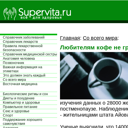
Главная
:
Со всего мира
:
Справочник заболеваний
Справочник лекарств
Правила лекарственной
Любителям кофе не гр
безопасности
Справочник медицинской сестры
Aнатомия человека
Позвоночник
Важная информация на
этикетках
Это должен знать каждый
Со всего мира
Восточная медицина
Биологические ритмы и сон
Диеты и похудение
изучения данных о 28000 ж
Компьютер и здоровье
Правильное питание
постменопаузе. Наблюдение
Секс и здоровье
- жительницами штата Айова 
Спорт
Поддержание хорошего
самочувствия
Ученые выяснили, что 1400