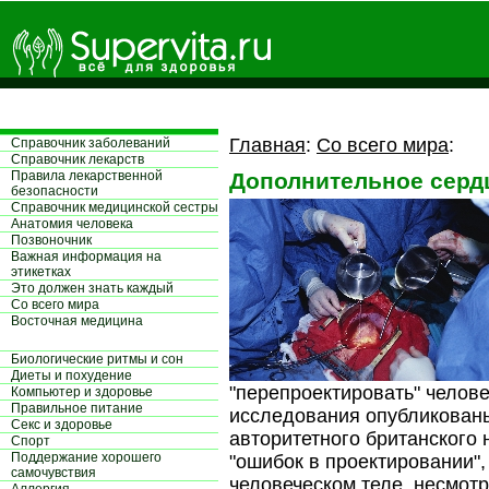
Главная
:
Со всего мира
:
Справочник заболеваний
Справочник лекарств
Правила лекарственной
Дополнительное серд
безопасности
Справочник медицинской сестры
Aнатомия человека
Позвоночник
Важная информация на
этикетках
Это должен знать каждый
Со всего мира
Восточная медицина
Биологические ритмы и сон
Диеты и похудение
"перепроектировать" челове
Компьютер и здоровье
Правильное питание
исследования опубликован
Секс и здоровье
авторитетного британского 
Спорт
Поддержание хорошего
"ошибок в проектировании",
самочувствия
человеческом теле, несмотр