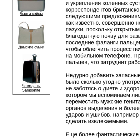
и укрепления коленных сус
корреспондентов британско
Бьюти-кейсы
следующими предложениями
как известно, совершенно н
пазухи, поскольку открыты
благодатную почву для раз
последние фаланги пальцев,
Дамские сумки
чтобы облегчить процесс пе
на мобильном телефоне. Пр
пальцев, что затруднит раб
Недурно добавить запасные
было сколько угодно употр
Чемоданы
не заботясь о диете и здоро
Samsonite
котором мы вспоминаем лишь
переместить мужские генита
органов выделения и более
ударов и ушибов, например
сделать извлекаемыми.
Еще более фантастические