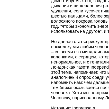
демонтируемых ног, создан
дыхания и пищеварения (чт
удушения, если кусочек пищи
шестью пальцами, более зо
волосяного покрова головы,
год, "чтобы экономить энер
использовать на другое", и 
Но данная статья рискует п
поскольку мы любим челове
– со всеми его миндалинам
коленками, с сердцем, кото
ненормальное, и с генитал
Лондонская газета Independ
этой теме, напоминает, что B
аналогичный опрос среди уч
напомнить нам: чем дальше 
тем ближе оказывается поя
человека. Хотя мы по-преж
Человеку, нарисованному Л
Источник:
Inopressa.ru