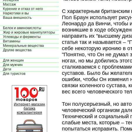
Аллергия
Массаж
Курение и отказ от него
С характерным британским 
Наркотики и вы
Пол Браун использует рису
Ваша внешность
Леонардо да Винчи, чтобы 
Белок и аминокислоты
возникшие в ходе обсуждени
Жир и жировые манипуляторы
направить их "высшему диз
Углеводы и ферменты
Витамины
статья так и называется – "
Минеральные вещества
себе некоторую иронию в 
Другие вещества
"Понятно, что Он не думал 
ногах, но мы добились этого
Для женщин
Для мужчин
сталкиваемся с проблемами
Дети
суставов. Было бы желатель
Для туристов
ошибки, чтобы Он изменил 
связки коленного сустава, 
вес всего человеческого тел
Тон полусерьезный, но авто
Интернет-магазин
багажа
человеческий организм дал
кожгалантерея
Технический и социальный 
слабые места, которые – т
попытаться исправить. По