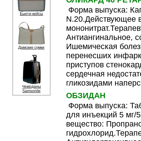
Форма выпуска: Кап
Бьюти-кейсы
N.20.Действующее 
мононитрат.Терапев
Антиангинальное, 
Ишемическая болезн
Дамские сумки
перенесших инфарк
приступов стенокард
сердечная недостато
гликозидами наперст
Чемоданы
Samsonite
ОБЗИДАН
Форма выпуска: Таб
для инъекций 5 мг/
вещество: Пропран
гидрохлорид.Терапе