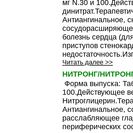
мг N.30 и 100.Дейс
динитрат.Терапевти
Антиангинальное, с
сосудорасширяюще
болезнь сердца (дл
приступов стенокар
недостаточность.Изг
Читать далее >>
НИТРОНГ/НИТРОН
Форма выпуска: Табл
100.Действующее в
Нитроглицерин.Тера
Антиангинальное, 
расслабляющее гла
периферических со