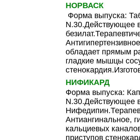
НОРВАСК
Форма выпуска: Таб
N.30.Действующее 
безилат.Терапевтич
Антигипертензивно
обладает прямым р
гладкие мышцы сосу
стенокардия.Изготов
НИФИКАРД
Форма выпуска: Кап
N.30.Действующее 
Нифедипин.Терапев
Антиангинальное, г
кальциевых канало
приступов стенокар