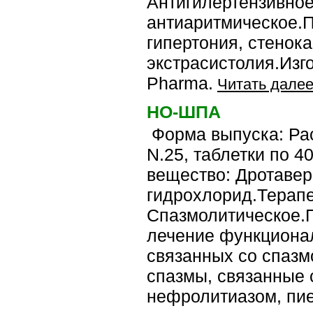
Антигилертензивное
антиаритмическое.
гипертония, стенока
экстрасистолия.Изго
Pharma.
Читать далее
НО-ШПА
Форма выпуска: Рас
N.25, таблетки по 
вещество: Дротаве
гидрохлорид.Терапе
Спазмолитическое.
лечение функционал
связанных со спазм
спазмы, связанные 
нефролитиазом, пие