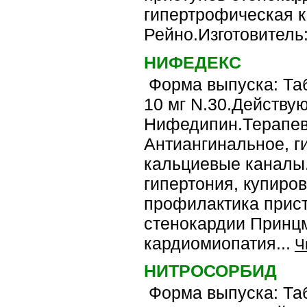
гипертрофическая к
Рейно.Изготовитель
НИФЕДЕКС
Форма выпуска: Таб
10 мг N.30.Действу
Нифедипин.Терапев
Антиангинальное, г
кальциевые каналы
гипертония, купиров
профилактика присту
стенокардии Принцм
кардиомиопатия...
Ч
НИТРОСОРБИД
Форма выпуска: Табл