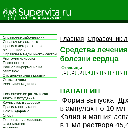
Главная
:
Справочник л
Справочник заболеваний
Справочник лекарств
Правила лекарственной
Средства лечения
безопасности
Справочник медицинской сестры
болезни сердца
Aнатомия человека
Позвоночник
Важная информация на
Страницы:
этикетках
[
1
] [
2
] [
3
]
[ 4 ]
[
5
] [
6
] [
7
] [
8
] 
Это должен знать каждый
Со всего мира
Восточная медицина
ПАНАНГИН
Биологические ритмы и сон
Форма выпуска: Дра
Диеты и похудение
Компьютер и здоровье
в ампулах по 10 мл
Правильное питание
Секс и здоровье
Калия и магния аспа
Спорт
Поддержание хорошего
в 1 мл раствора 45,
самочувствия