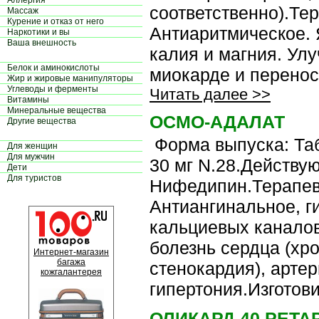
Аллергия
соответственно).Те
Массаж
Курение и отказ от него
Антиаритмическое. 
Наркотики и вы
Ваша внешность
калия и магния. Ул
Белок и аминокислоты
миокарде и перенос
Жир и жировые манипуляторы
Углеводы и ферменты
Читать далее >>
Витамины
Минеральные вещества
ОСМО-АДАЛАТ
Другие вещества
Форма выпуска: Таб
Для женщин
Для мужчин
30 мг N.28.Действу
Дети
Для туристов
Нифедипин.Терапев
Антиангинальное, г
кальциевых канало
болезнь сердца (хр
Интернет-магазин
багажа
стенокардия), арте
кожгалантерея
гипертония.Изготови
ОЛИКАРД 40 РЕТА