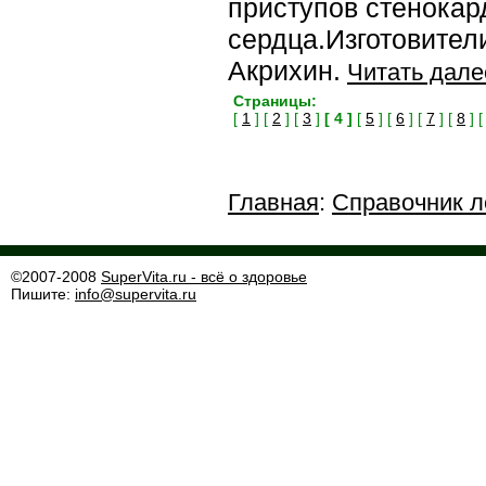
приступов стенокар
сердца.Изготовител
Акрихин.
Читать дале
Страницы:
[
1
] [
2
] [
3
]
[ 4 ]
[
5
] [
6
] [
7
] [
8
] 
Главная
:
Справочник л
©2007-2008
SuperVita.ru - всё о здоровье
Пишите:
info@supervita.ru