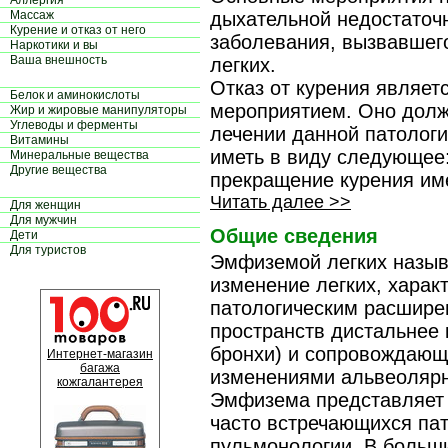
Аллергия
Массаж
дыхательной недостаточ
Курение и отказ от него
заболевания, вызвавшег
Наркотики и вы
Ваша внешность
легких.
Отказ от курения являе
Белок и аминокислоты
мероприятием. Оно долж
Жир и жировые манипуляторы
Углеводы и ферменты
лечении данной патологи
Витамины
иметь в виду следующее
Минеральные вещества
Другие вещества
прекращение курения име
Читать далее >>
Для женщин
Для мужчин
Общие сведения
Дети
Для туристов
Эмфиземой легких назыв
изменение легких, хара
патологическим расшир
пространств дистальнее 
бронхи) и сопровождающ
Интернет-магазин
багажа
изменениями альвеолярн
кожгалантерея
Эмфизема представляет 
часто встречающихся пат
пульмонологии. В больши