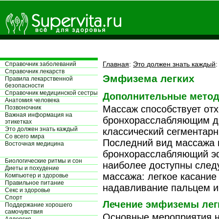
Главная
:
Это должен знать каждый
Справочник заболеваний
Справочник лекарств
Эмфизема легких
Правила лекарственной
безопасности
Справочник медицинской сестры
Дополнительные метод
Aнатомия человека
Массаж способствует от
Позвоночник
Важная информация на
бронхорасслабляющим де
этикетках
Это должен знать каждый
классический сегментарн
Со всего мира
Последний вид массажа 
Восточная медицина
бронхорасслабляющий эф
Биологические ритмы и сон
наиболее доступны след
Диеты и похудение
массажа: легкое касание
Компьютер и здоровье
Правильное питание
надавливание пальцем и 
Секс и здоровье
Спорт
Лечение эмфиземы лег
Поддержание хорошего
самочувствия
Основные мероприятия н