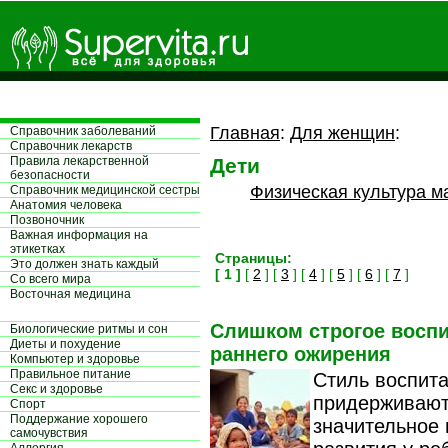
Главная
:
Для женщин
:
Справочник заболеваний
Справочник лекарств
Правила лекарственной
Дети
безопасности
Физическая культура м
Справочник медицинской сестры
Aнатомия человека
Позвоночник
Важная информация на
этикетках
Страницы:
Это должен знать каждый
[ 1 ]
[
2
] [
3
] [
4
] [
5
] [
6
] [
7
]
Со всего мира
Восточная медицина
Слишком строгое воспи
Биологические ритмы и сон
Диеты и похудение
раннего ожирения
Компьютер и здоровье
Правильное питание
Стиль воспита
Секс и здоровье
придерживают
Спорт
Поддержание хорошего
значительное 
самочувствия