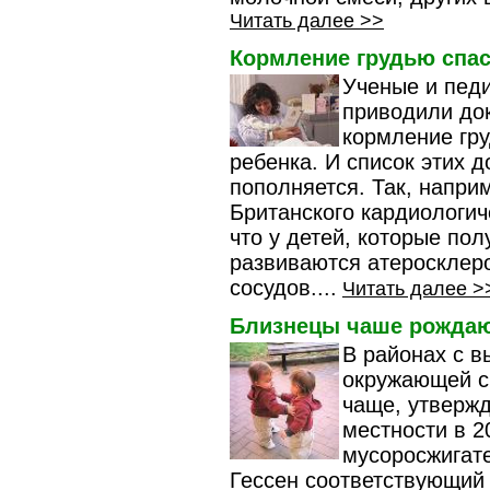
Читать далее >>
Кормление грудью спас
Ученые и пед
приводили док
кормление гр
ребенка. И список этих 
пополняется. Так, напри
Британского кардиологич
что у детей, которые по
развиваются атеросклеро
сосудов....
Читать далее >
Близнецы чаше рождаю
В районах с в
окружающей с
чаще, утверж
местности в 2
мусоросжигате
Гессен соответствующий 