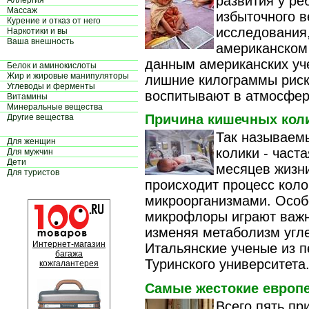
развития у ре
Аллергия
Массаж
избыточного в
Курение и отказ от него
исследования,
Наркотики и вы
Ваша внешность
американском 
данным американских уч
Белок и аминокислоты
Жир и жировые манипуляторы
лишние килограммы риск
Углеводы и ферменты
воспитывают в атмосфере
Витамины
Минеральные вещества
Причина кишечных кол
Другие вещества
Так называем
Для женщин
колики - част
Для мужчин
Дети
месяцев жизни
Для туристов
происходит процесс кол
микроорганизмами. Особ
микрофлоры играют важну
изменяя метаболизм угле
Интернет-магазин
Итальянские ученые из п
багажа
Туринского университета.
кожгалантерея
Самые жестокие европ
Всего пять п