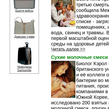
третью смерт
сообщила Меж
Бьюти-кейсы
здравоохране
списке - загр
помещениях, 
вода, свинец и травмы. 
Дамские сумки
первой масштабной оцен
среды на здоровье детей 
Читать далее >>
Сухие молочные смеси
Биолог Кэрол 
Чемоданы
британского у
Samsonite
и её коллеги 
бактерии во м
питания, про
компаниями в 
Южной Корее,
исследовано 200 взятых 
молочной смеси, других 