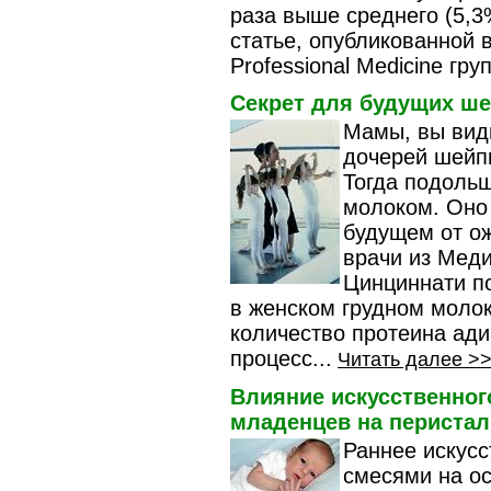
раза выше среднего (5,3
статье, опубликованной 
Professional Medicine груп
Секрет для будущих ш
Мамы, вы вид
дочерей шейп
Тогда подоль
молоком. Оно
будущем от о
врачи из Меди
Цинциннати по
в женском грудном моло
количество протеина ад
процесс...
Читать далее >
Влияние искусственног
младенцев на перистал
Раннее искус
смесями на ос