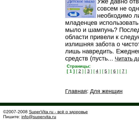
Уже давно отв
совсем не одн
необходимо л
младенцев использовать
мыло и шампунь? Послед
области привели к след
излишняя забота о чисто
лишь навредить. Ежедне
средств (пусть...
Читать д
Страницы:
[ 1 ]
[
2
] [
3
] [
4
] [
5
] [
6
] [
7
]
Главная
:
Для женщин
©2007-2008
SuperVita.ru - всё о здоровье
Пишите:
info@supervita.ru