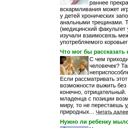
раннее прекр
вскармливания может игр
у детей хронических за
анальными трещинами. Т
(медицинский факультет 
изучали взаимосвязь ме
употребляемого коровьего
Что мог бы рассказать
С чем приход
человечек? Та
неприспособле
Если рассматривать этот
возможности выжить без у
конечно, отрицательный.
младенца с позиции воз
миру, то не перестаешь 
природных...
Читать далее
Нужно ли ребенку мыл